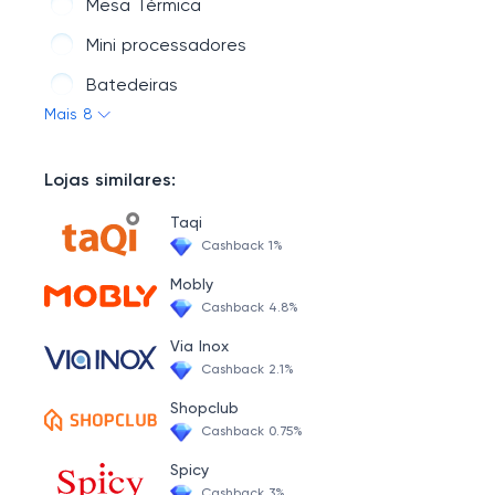
Mesa Térmica
Mini processadores
Batedeiras
Mais 8
Micro-ondas
Balança
Lojas similares:
Panela Elétrica
Taqi
Cashback 1%
Mobly
Cashback 4.8%
Via Inox
Cashback 2.1%
Shopclub
Cashback 0.75%
Spicy
Cashback 3%