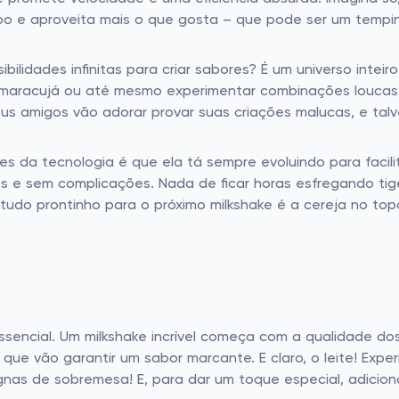
mpo e aproveita mais o que gosta – que pode ser um tempi
ilidades infinitas para criar sabores? É um universo inteir
 maracujá ou até mesmo experimentar combinações louca
 Seus amigos vão adorar provar suas criações malucas, e t
s da tecnologia é que ela tá sempre evoluindo para facili
es e sem complicações. Nada de ficar horas esfregando 
r tudo prontinho para o próximo milkshake é a cereja no top
ssencial. Um milkshake incrível começa com a qualidade do
, que vão garantir um sabor marcante. E claro, o leite! E
as de sobremesa! E, para dar um toque especial, adiciona