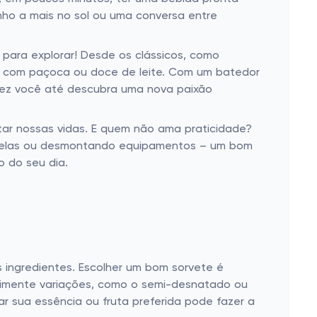
nho a mais no sol ou uma conversa entre
o para explorar! Desde os clássicos, como
s com paçoca ou doce de leite. Com um batedor
alvez você até descubra uma nova paixão
tar nossas vidas. E quem não ama praticidade?
tigelas ou desmontando equipamentos – um bom
o do seu dia.
s ingredientes. Escolher um bom sorvete é
xperimente variações, como o semi-desnatado ou
r sua essência ou fruta preferida pode fazer a