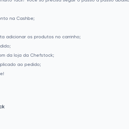
ito fácil? Você só precisa seguir o passo a passo abaixo
onto na Cashbe;
ta adicionar os produtos no carrinho;
dido;
m da loja da Chefstock;
aplicado ao pedido;
e!
ck