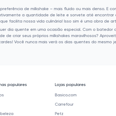
eferência de milkshake – mais fluido ou mais denso. E cons
dativamente a quantidade de leite e sorvete até encontrar
 que facilita nossa vida culinária! Isso sim é uma obra de 
quer dia quente em uma ocasião especial. Com o batedor ce
de de criar seus próprios milkshakes maravilhosos? Aproveite
 tardes! Você nunca mais verá os dias quentes do mesmo je
as populares
Lojas populares
cos
Basico.com
Carrefour
 beleza
Petz