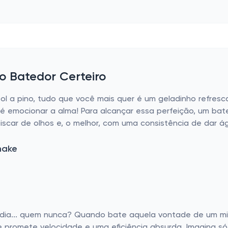
 o Batedor Certeiro
Sol a pino, tudo que você mais quer é um geladinho refres
emocionar a alma! Para alcançar essa perfeição, um bated
iscar de olhos e, o melhor, com uma consistência de dar á
hake
dia... quem nunca? Quando bate aquela vontade de um mil
e promete velocidade e uma eficiência absurda. Imagina s