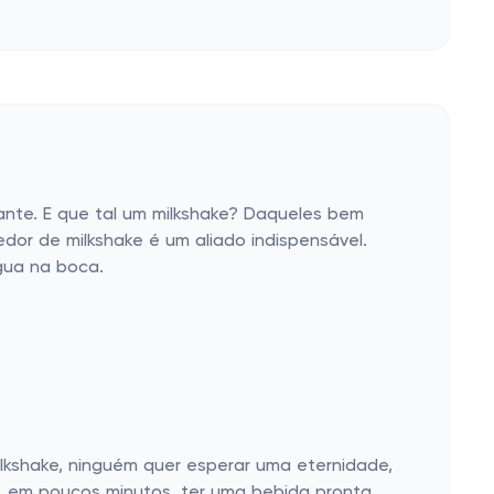
cante. E que tal um milkshake? Daqueles bem
or de milkshake é um aliado indispensável.
gua na boca.
kshake, ninguém quer esperar uma eternidade,
ó, em poucos minutos, ter uma bebida pronta