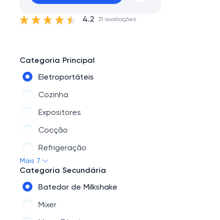
4.2
31 avaliações
Categoria Principal
Eletroportáteis
Cozinha
Expositores
Cocção
Refrigeração
Mais 7
Maquinário de produção
Categoria Secundária
Utilidades
Batedor de Milkshake
Mixer