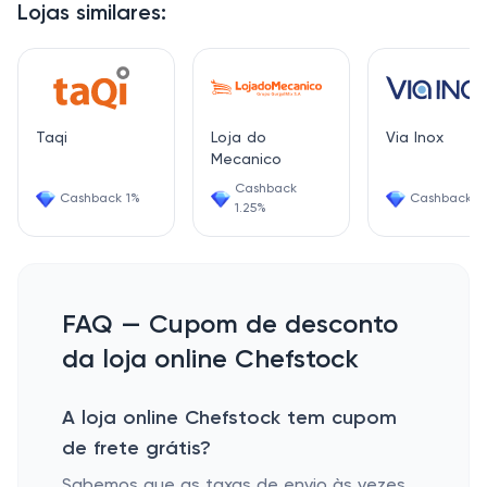
Lojas similares:
Taqi
Loja do
Via Inox
Mecanico
Cashback
Cashback 1%
Cashback 2
1.25%
FAQ — Cupom de desconto
da loja online Chefstock
A loja online Chefstock tem cupom
de frete grátis?
Sabemos que as taxas de envio às vezes