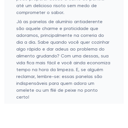
até um delicioso risoto sem medo de
comprometer o sabor.
Já as panelas de alumínio antiaderente
são aquele charme e praticidade que
adoramos, principalmente na correria do
dia a dia. Sabe quando você quer cozinhar
algo rápido e dar adeus ao problema do
alimento grudando? Com uma dessas, sua
vida fica mais fácil e você ainda economiza
tempo na hora da limpeza. E, se alguém
reclamar, lembre-se: essas panelas são
indispensáveis para quem adora um
omelete ou um filé de peixe no ponto
certo!
A cerâmica redescobre a arte de cozinhar
respeitando a natureza dos ingredientes.
Além de serem lindas, essas panelas
aquecem devagar e por igual. Resultado?