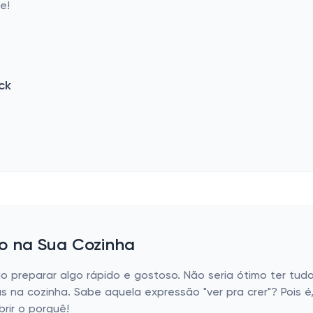
e!
ck
ro na Sua Cozinha
ndo preparar algo rápido e gostoso. Não seria ótimo ter tu
gas na cozinha. Sabe aquela expressão "ver pra crer"? Pois
rir o porquê!