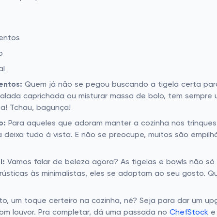
mentos
o
al
entos:
Quem já não se pegou buscando a tigela certa para
 salada caprichada ou misturar massa de bolo, tem sempre
ta! Tchau, bagunça!
o:
Para aqueles que adoram manter a cozinha nos trinques,
a deixa tudo à vista. E não se preocupe, muitos são empilh
l:
Vamos falar de beleza agora? As tigelas e bowls não s
rústicas às minimalistas, eles se adaptam ao seu gosto. 
fato, um toque certeiro na cozinha, né? Seja para dar um 
com louvor. Pra completar, dá uma passada no
ChefStock
e 