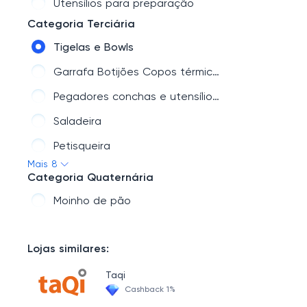
Utensílios para preparação
Categoria Terciária
Tigelas e Bowls
Garrafa Botijões Copos térmicos
Pegadores conchas e utensílios em geral
Saladeira
Petisqueira
Mais 8
Jogo de sobremesa
Categoria Quaternária
Travessas e Refratarios
Moinho de pão
Jarra Suqueiras Moringas
Lojas similares:
Taqi
Cashback 1%