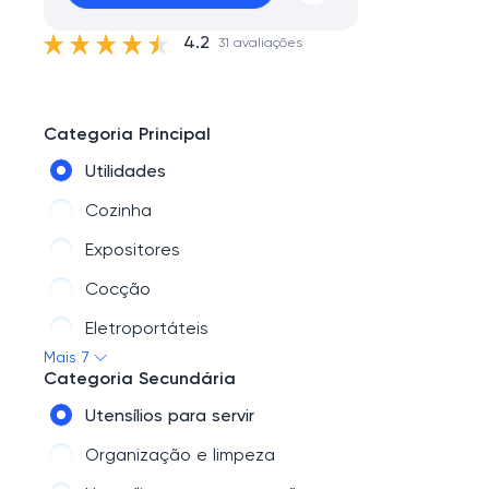
4.2
31 avaliações
Categoria Principal
Utilidades
Cozinha
Expositores
Cocção
Eletroportáteis
Mais 7
Refrigeração
Categoria Secundária
Maquinário de produção
Utensílios para servir
Organização e limpeza