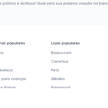
s prática e estilosa! Qual será sua próxima criação na ba
as populares
Lojas populares
cos
Basico.com
Carrefour
 beleza
Petz
 para crianças
Alibaba
e Bolsas
Banggood
os
Carrefour Mercado