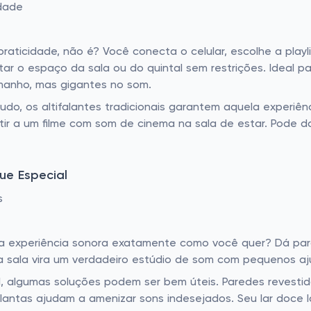
idade
aticidade, não é? Você conecta o celular, escolhe a playli
tar o espaço da sala ou do quintal sem restrições. Idea
manho, mas gigantes no som.
udo, os altifalantes tradicionais garantem aquela experi
tir a um filme com som de cinema na sala de estar. Pode d
ue Especial
s
ar a experiência sonora exatamente como você quer? Dá pa
ua sala vira um verdadeiro estúdio de som com pequenos a
, algumas soluções podem ser bem úteis. Paredes revesti
ntas ajudam a amenizar sons indesejados. Seu lar doce lar