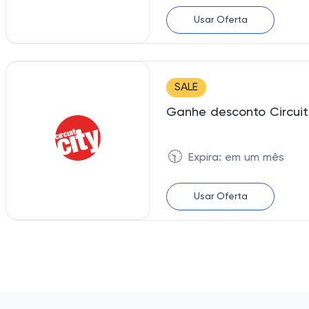
Usar Oferta
SALE
🕥
Expira: em um mês
Usar Oferta