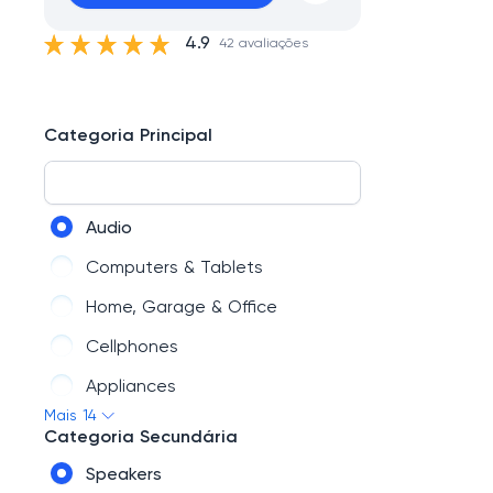
4.9
42 avaliações
Categoria Principal
Audio
Computers & Tablets
Home, Garage & Office
Cellphones
Appliances
Mais 14
Sports, Fitness & Recreation
Categoria Secundária
TV & Home Theater
Speakers