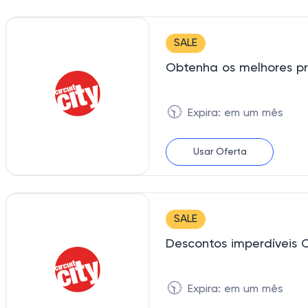
SALE
🕥
Expira: em um mês
Usar Oferta
SALE
🕥
Expira: em um mês