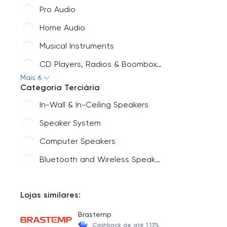
Cameras & Camcorders
Pro Audio
Car Electronics & GPS
Home Audio
Health & Wellness
Musical Instruments
Smart Home
CD Players, Radios & Boomboxes
Mais 6
Video Games
Headphones
Categoria Terciária
Outdoor Living
In-Wall & In-Ceiling Speakers
Wearable Tech
Speaker System
Computer Speakers
Bluetooth and Wireless Speakers
Lojas similares:
Brastemp
Cashback de até 1.13%