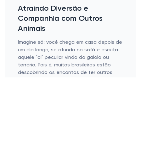
Atraindo Diversão e
Companhia com Outros
Animais
Imagine só: você chega em casa depois de
um dia longo, se afunda no sofá e escuta
aquele "oi" peculiar vindo da gaiola ou
terrário. Pois é, muitos brasileiros estão
descobrindo os encantos de ter outros
tipos de animais de estimação, além dos
clássicos cães e gatos. Cobri-los de
atenção e cuidar das suas necessidades
não é só uma diversão, mas também uma
ótima maneira de adicionar um pouco de
diversidade à nossa rotina. Ficou curioso?
Bora explorar esse universo incrível e
colorido dos pets não convencionais e
como eles podem alegrar nosso dia a dia!