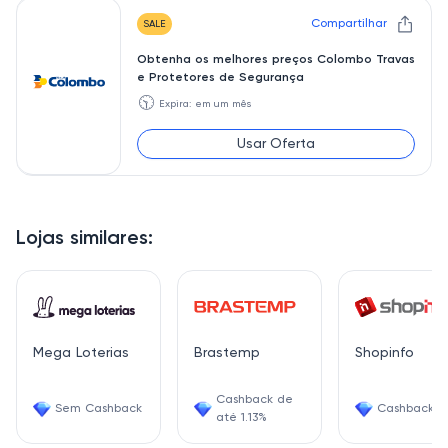
Compartilhar
SALE
Obtenha os melhores preços Colombo Travas
e Protetores de Segurança
🕥
Expira: em um mês
Usar Oferta
Lojas similares:
Mega Loterias
Brastemp
Shopinfo
Cashback de
Sem Cashback
Cashback 0
até 1.13%