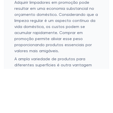
Adquirir limpadores em promoção pode
resultar em uma economia substancial no
orçamento doméstico. Considerando que a
limpeza regular é um aspecto contínuo da
vida doméstica, os custos podem se
acumular rapidamente. Comprar em
promoção permite aliviar esse peso
proporcionando produtos essenciais por
valores mais amigáveis.
A ampla variedade de produtos para
diferentes superfícies é outra vantagem
significativa. Desde limpadores multiuso até
aqueles projetados para tarefas
específicas como vidros ou pisos, as
promoções na Colombo oferecem a
chance de mudar e testar de acordo com
as necessidades do seu lar.
Além disso, as promoções são ideais para