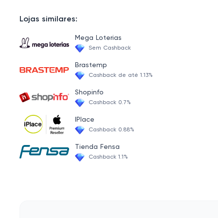
Capas, Case e Películas para Notebook
Descubra os Melhores Produtos de Beleza e Perfumaria na Lojas Colombo
Lojas similares:
Suporte para Notebook com Cooler
Encontre os melhores produtos na Lojas Colombo Papelaria
Mega Loterias
Caixas de Som: Portátil e com Bluetooth
Sem Cashback
Acessórios para Esportes e Lazer na Lojas Colombo
Switch e Hub
Brastemp
Cashback de até 1.13%
Mouse Pad
Shopinfo
Mídia CD e DVD
Cashback 0.7%
Adaptadores e Conversores de Informática
IPlace
Cashback 0.88%
Roteador
Tienda Fensa
Cabos e Plugs de Informática
Cashback 1.1%
Pilhas, Baterias e Carregadores
Cartuchos e Toners
Tinta para Impressora