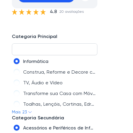
4.8
20 avaliações
Categoria Principal
Informática
Construa, Reforme e Decore com Qualidade na Lojas Colombo
TV, Áudio e Vídeo
Transforme sua Casa com Móveis e Decoração na Lojas Colombo
Toalhas, Lençóis, Cortinas, Edredons e Mais na Lojas Colombo
Mais 23
Utilidades Domésticas
Categoria Secundária
Encontre os melhores produtos na Lojas Colombo
Acessórios e Periféricos de Informática