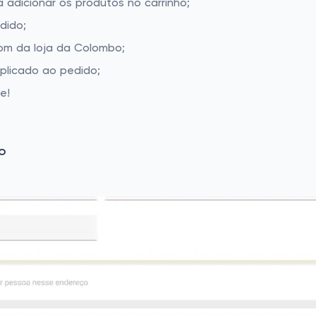
 adicionar os produtos no carrinho;
dido;
om da loja da Colombo;
aplicado ao pedido;
e!
o