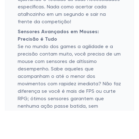
específicas. Nada como acertar cada
atalhozinho em um segundo e sair na
frente da competição!
Sensores Avançados em Mouses:
Precisão é Tudo
Se no mundo dos games a agilidade e a
precisão contam muito, você precisa de um
mouse com sensores de altíssimo
desempenho. Sabe aqueles que
acompanham o até o menor dos
movimentos com rapidez imediata? Não faz
diferença se você é mais de FPS ou curte
RPG; ótimos sensores garantem que
nenhuma ação passe batida, sem
preocupação sobre atrasos no jogo.
Personalização: Porque Cada Gamer Tem
seu Estilo
Além do desempenho, a estética também