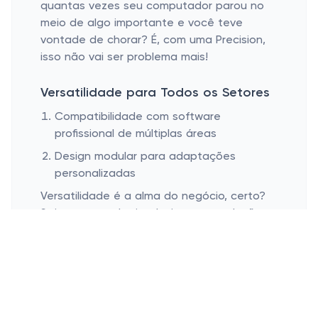
quantas vezes seu computador parou no
meio de algo importante e você teve
vontade de chorar? É, com uma Precision,
isso não vai ser problema mais!
Versatilidade para Todos os Setores
Compatibilidade com software
profissional de múltiplas áreas
Design modular para adaptações
personalizadas
Versatilidade é a alma do negócio, certo?
Seja na engenharia, design, ou produção
de vídeo, essas workstations são
verdadeiras amigas para todas as horas.
Elas oferecem compatibilidade com um
vasto leque de software profissional que
garante que você possa fazer caminha a
sua carreira onde ela preferir. E o mais