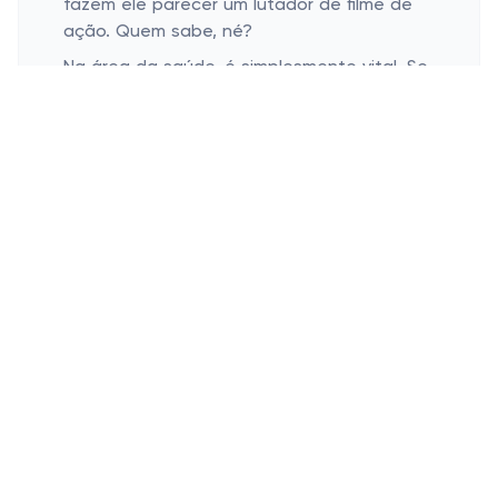
fazem ele parecer um lutador de filme de
ação. Quem sabe, né?
Na área da saúde, é simplesmente vital. Se
você já entrou num hospital por aqui, deve
ter visto o pessoal usando esses
protetores. Eles criam uma barreira
importantíssima que não só impede
gotículas, mas também vira uma segunda
pele contra vírus e bactérias. É segurança
extra pra todos os lados!
Escolhendo o Protetor Certo
Conforto e Ajuste
Manutenção e Limpeza
Se tem algo que não dá pra ignorar é o
conforto. Afinal, passar o dia com algo no
rosto exige um ajuste bacana. O legal é