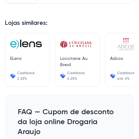
Lojas similares:
ELens
Loccitane Au
Adcos
Bresil
Cashback
Cashback
Cashback d
2.25%
6.25%
até 6%
FAQ — Cupom de desconto
da loja online Drogaria
Araujo