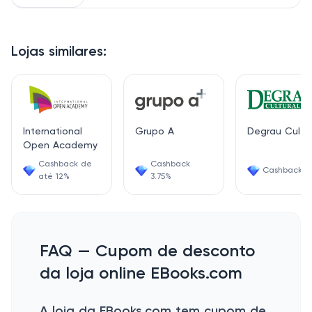
Lojas similares:
International
Grupo A
Degrau Cultur
Open Academy
Cashback de
Cashback
Cashback 6
até 12%
3.75%
FAQ — Cupom de desconto
da loja online EBooks.com
A loja da EBooks.com tem cupom de