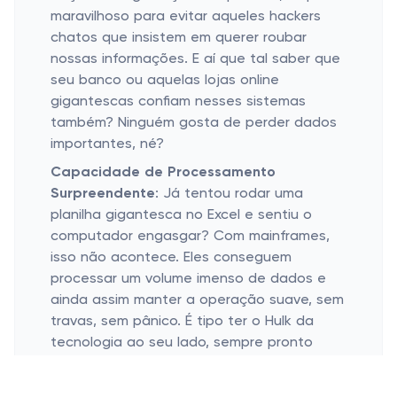
maravilhoso para evitar aqueles hackers
chatos que insistem em querer roubar
nossas informações. E aí que tal saber que
seu banco ou aquelas lojas online
gigantescas confiam nesses sistemas
também? Ninguém gosta de perder dados
importantes, né?
Capacidade de Processamento
Surpreendente
: Já tentou rodar uma
planilha gigantesca no Excel e sentiu o
computador engasgar? Com mainframes,
isso não acontece. Eles conseguem
processar um volume imenso de dados e
ainda assim manter a operação suave, sem
travas, sem pânico. É tipo ter o Hulk da
tecnologia ao seu lado, sempre pronto
para lidar com qualquer carga de dados
pesada que você joga pra ele. Legal, né?