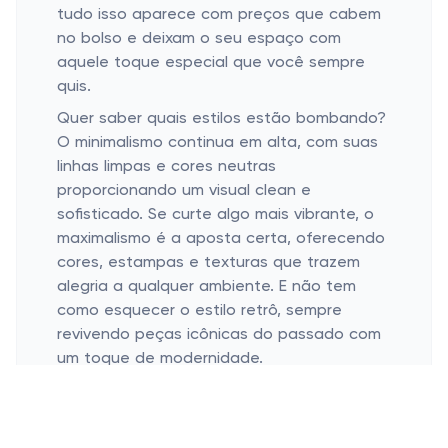
tudo isso aparece com preços que cabem
no bolso e deixam o seu espaço com
aquele toque especial que você sempre
quis.
Quer saber quais estilos estão bombando?
O minimalismo continua em alta, com suas
linhas limpas e cores neutras
proporcionando um visual clean e
sofisticado. Se curte algo mais vibrante, o
maximalismo é a aposta certa, oferecendo
cores, estampas e texturas que trazem
alegria a qualquer ambiente. E não tem
como esquecer o estilo retrô, sempre
revivendo peças icônicas do passado com
um toque de modernidade.
Transformar um espaço pequeno em algo
incrível parece um desafio, mas com um
pouco de criatividade e os móveis certos,