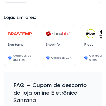
Lojas similares:
Brastemp
Shopinfo
IPlace
Cashback de
Cashback
Cashback 0.7%
até 1.13%
0.88%
FAQ — Cupom de desconto
da loja online Eletrônica
Santana