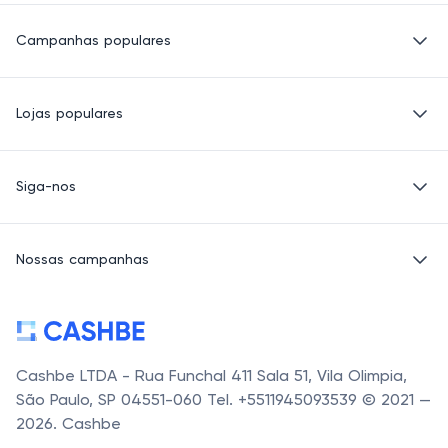
Política de Privacidade
Campanhas populares
Termos de Uso
Quem Somos
Eletrônicos
Lojas populares
Roupas
Saúde e beleza
Basico.com
Produtos para crianças
Siga-nos
Carrefour
Sapatos e Bolsas
Petz
E-mail
Acessórios
Alibaba
Nossas campanhas
LinkedIn
Banggood
Facebook
Carrefour Mercado
Cashbe LTDA - Rua Funchal 411 Sala 51, Vila Olimpia,
São Paulo, SP 04551-060 Tel. +5511945093539 © 2021 —
2026. Cashbe