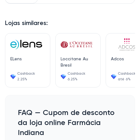
Lojas similares:
ELens
Loccitane Au
Adcos
Bresil
Cashback
Cashback
Cashback d
2.25%
6.25%
até 6%
FAQ — Cupom de desconto
da loja online Farmácia
Indiana