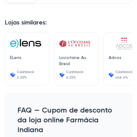
Lojas similares:
ELens
Loccitane Au
Adcos
Bresil
Cashback
Cashback
Cashback d
2.25%
6.25%
até 6%
FAQ — Cupom de desconto
da loja online Farmácia
Indiana