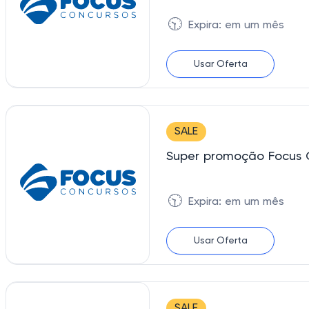
🕥
Expira: em um mês
Usar Oferta
SALE
Super promoção Focus 
🕥
Expira: em um mês
Usar Oferta
SALE