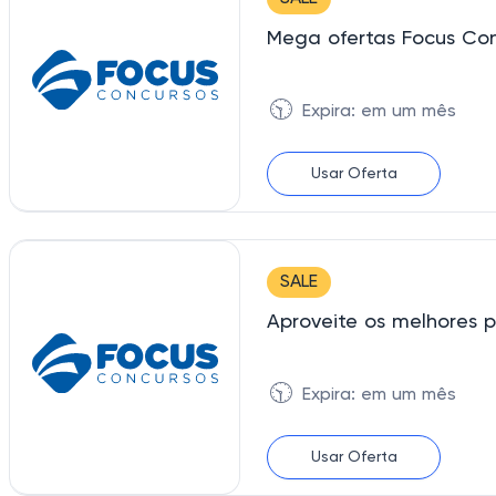
Mega ofertas Focus Con
🕥
Expira: em um mês
Usar Oferta
SALE
Aproveite os melhores 
🕥
Expira: em um mês
Usar Oferta