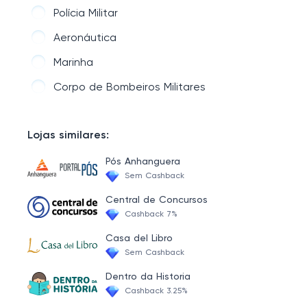
Carreira Bancária
Polícia Militar
Curso de Discursiva
Aeronáutica
Ministério Público
Marinha
Assembleias Legislativas
Corpo de Bombeiros Militares
Concursos Municipais
Área de Saúde
Lojas similares:
Carreira Administrativa
Pós Anhanguera
Sem Cashback
Carreira Jurídica
Central de Concursos
Carreira Tribunal
Cashback 7%
Turma de Elite PRF e PF
Casa del Libro
Sem Cashback
CNU - Concurso Nacional Unificado
Dentro da Historia
Cashback 3.25%