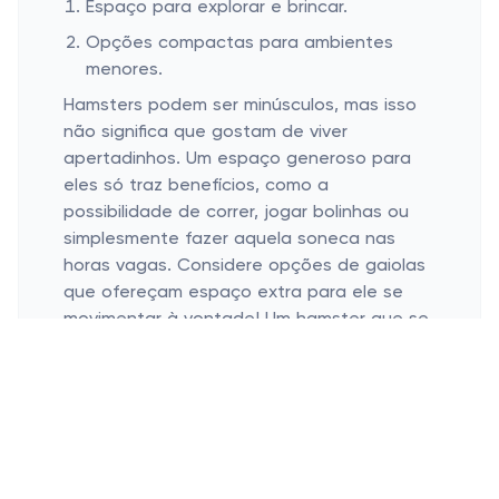
Espaço para explorar e brincar.
Opções compactas para ambientes
menores.
Hamsters podem ser minúsculos, mas isso
não significa que gostam de viver
apertadinhos. Um espaço generoso para
eles só traz benefícios, como a
possibilidade de correr, jogar bolinhas ou
simplesmente fazer aquela soneca nas
horas vagas. Considere opções de gaiolas
que ofereçam espaço extra para ele se
movimentar à vontade! Um hamster que se
exercita bem é um hamster saudável e
feliz. E isso se reflete na energia e
longevidade dele!
Agora, se o espaço em casa é um
problema, calma lá! Existem tantas opções
compactas que podem ser ajustadas até