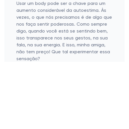
Usar um body pode ser a chave para um
aumento considerável da autoestima. Às
vezes, o que nós precisamos é de algo que
nos faça sentir poderosas. Como sempre
digo, quando você está se sentindo bem,
isso transparece nos seus gestos, na sua
fala, na sua energia. E isso, minha amiga,
não tem preço! Que tal experimentar essa
sensação?
Criando o Ambiente Perfeito com seu
BODY
Escolha do Local e da Trilha Sonora
Personalização do LOOK
A Importância dos Detalhes Adicionais
Vamos combinar, não adianta nada estar
com aquele body incrível e não caprichar