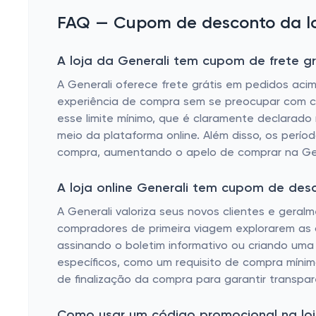
FAQ — Cupom de desconto da loj
A loja da Generali tem cupom de frete gr
A Generali oferece frete grátis em pedidos aci
experiência de compra sem se preocupar com cust
esse limite mínimo, que é claramente declarado n
meio da plataforma online. Além disso, os perí
compra, aumentando o apelo de comprar na Gen
A loja online Generali tem cupom de des
A Generali valoriza seus novos clientes e gera
compradores de primeira viagem explorarem as 
assinando o boletim informativo ou criando uma
específicos, como um requisito de compra míni
de finalização da compra para garantir transpar
Como usar um código promocional na loja