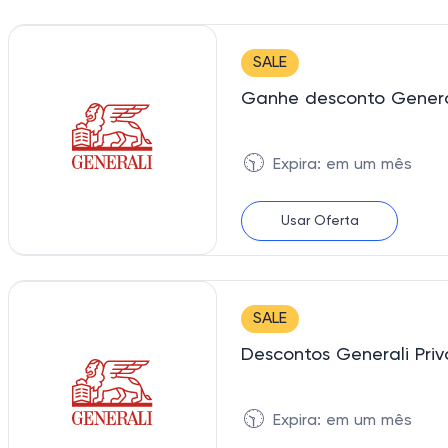
SALE
Ganhe desconto Genera
🕥
Expira: em um mês
Usar Oferta
SALE
Descontos Generali Pr
🕥
Expira: em um mês