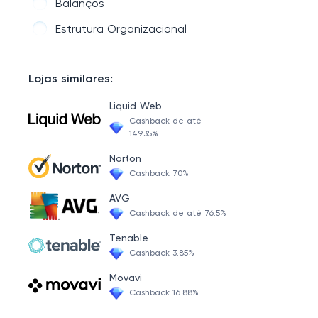
Balanços
Estrutura Organizacional
Lojas similares:
Liquid Web
Cashback de até
149.35%
Norton
Cashback 70%
AVG
Cashback de até 76.5%
Tenable
Cashback 3.85%
Movavi
Cashback 16.88%