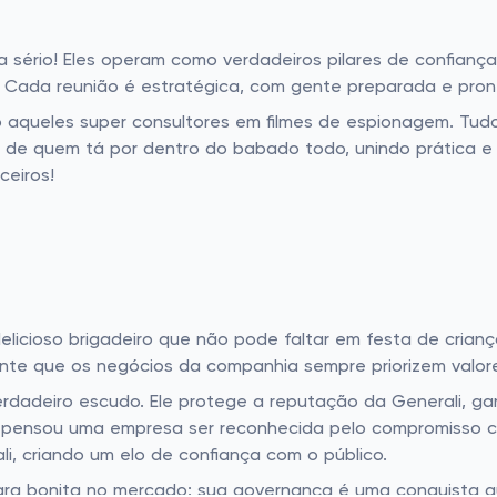
a sério! Eles operam como verdadeiros pilares de confian
Cada reunião é estratégica, com gente preparada e pronta
aqueles super consultores em filmes de espionagem. Tudo 
 de quem tá por dentro do babado todo, unindo prática e
ceiros!
delicioso brigadeiro que não pode faltar em festa de crian
nte que os negócios da companhia sempre priorizem valore
rdadeiro escudo. Ele protege a reputação da Generali, ga
á pensou uma empresa ser reconhecida pelo compromisso c
i, criando um elo de confiança com o público.
ra bonita no mercado: sua governança é uma conquista qu