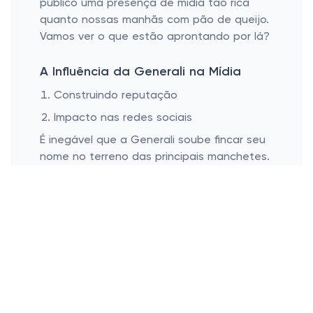
público uma presença de mídia tão rica
quanto nossas manhãs com pão de queijo.
Vamos ver o que estão aprontando por lá?
A Influência da Generali na Mídia
Construindo reputação
Impacto nas redes sociais
É inegável que a Generali soube fincar seu
nome no terreno das principais manchetes.
Com uma reputação sólida, construída ao
longo dos anos, eles garantem uma
presença de respeito. Você já notou a
frequência com que seus relatos de
prêmios e ações inovadoras aparecem na
mídia? É assim que se dá o recado!
E nas redes sociais? Lá, os snaps das
campanhas e interações são um show à