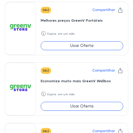
Compartilhar
SALE
Melhores preços GreenV Portáteis
🕥
Expira: em um mês
Usar Oferta
Compartilhar
SALE
Economize muito mais GreenV Wallbox
🕥
Expira: em um mês
Usar Oferta
Compartilhar
SALE