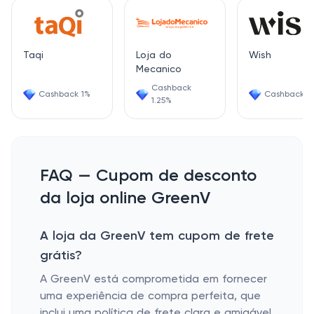
Taqi
Loja do
Wish
Mecanico
Cashback
Cashback 1%
Cashback 6
1.25%
FAQ — Cupom de desconto
da loja online GreenV
A loja da GreenV tem cupom de frete
grátis?
A GreenV está comprometida em fornecer
uma experiência de compra perfeita, que
inclui uma política de frete clara e amigável