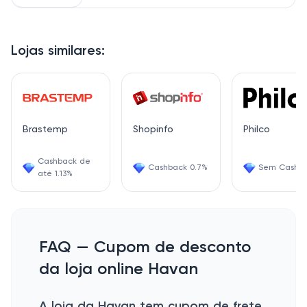
Lojas similares:
Brastemp
Shopinfo
Philco
Cashback de
Cashback 0.7%
Sem Cashb
até 1.13%
FAQ — Cupom de desconto
da loja online Havan
A loja da Havan tem cupom de frete