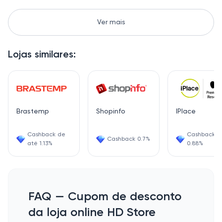
Ver mais
Lojas similares:
Brastemp
Shopinfo
IPlace
Cashback de
Cashback
Cashback 0.7%
até 1.13%
0.88%
FAQ — Cupom de desconto
da loja online HD Store