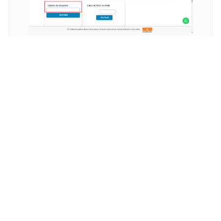
Esconder
O Paraíso dos Gamers:
Equipamentos que Fazem a
Diferença
Cê já parou pra pensar em como um game
pode transformar nosso dia, driblar a
mesmice ou, quem sabe, até nos colocar