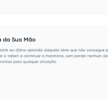
ma da Sua Mão
istir ao último episódio daquela série que não consegue p
ar o tablet e continuar a maratona, sem perder nenhum det
prontos para qualquer situação.
ução que deixam qualquer exibição muito mais agradável aos