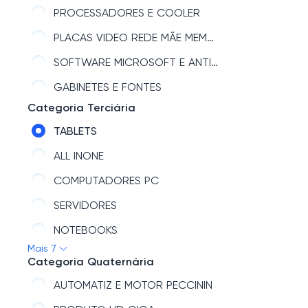
IMAGEM
PROCESSADORES E COOLER
IMPRESSÃO
PLACAS VIDEO REDE MÃE MEMORIA
PLACAS DE VIDEO GAINWARD
SOFTWARE MICROSOFT E ANTIVIRUS
ARMAZENAMENTO
GABINETES E FONTES
SEGURANÇA
Categoria Terciária
TABLETS
ALL INONE
COMPUTADORES PC
SERVIDORES
NOTEBOOKS
Mais 7
MONITORES PC
Categoria Quaternária
MINI PC DE AUTOMCOML
AUTOMATIZ E MOTOR PECCININ