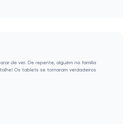
arar de ver. De repente, alguém na família
alhe! Os tablets se tornaram verdadeiros
 olhos. Seja assistindo a um filme ou jogando,