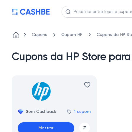
Cupons
Cupom HP
Cupons da HP S
Cupons da HP Store p
Sem Cashback
1 cupom
Mostrar