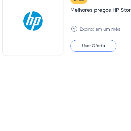
Melhores preços HP S
🕥
Expira: em um mês
Usar Oferta