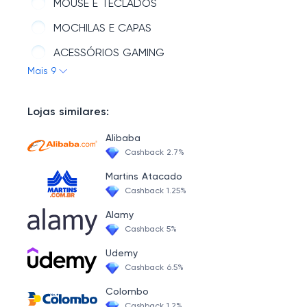
MOUSE E TECLADOS
MOCHILAS E CAPAS
ACESSÓRIOS GAMING
Mais 9
ALTO FALANTES E AUDIO
WEBCAMS
Lojas similares:
LANÇAMENTOS ACESSÓRIOS
Alibaba
BATERIAS, CARREGADORES E ADAPTADORES
Cashback 2.7%
Martins Atacado
Cashback 1.25%
Alamy
Cashback 5%
Udemy
Cashback 6.5%
Colombo
Cashback 1.2%