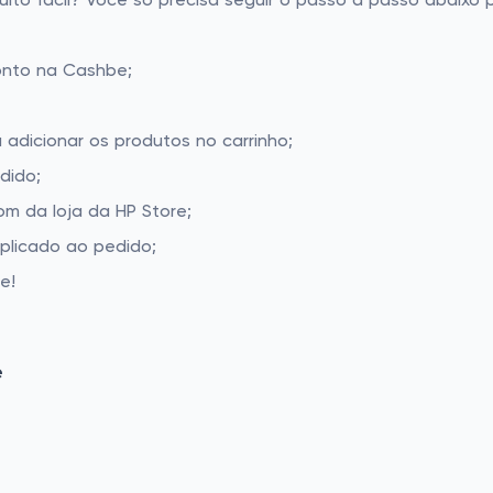
to fácil? Você só precisa seguir o passo a passo abaixo p
onto na Cashbe;
 adicionar os produtos no carrinho;
dido;
m da loja da HP Store;
aplicado ao pedido;
e!
e