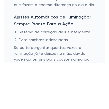
que fazem a enorme diferença no dia a dia.
Ajustes Automáticos de Iluminação:
Sempre Pronto Para a Ação
Sistema de correção de luz inteligente
Evita sombras indesejadas
Se eu te perguntar quantas vezes a
iluminação já te deixou na mão, duvido
você não ter uns bons causos na manga.
Felizmente, as webcams da HP vêm com um
sistema de correção automática de luz.
Isso quer dizer que você vai parecer bem
mesmo com aquela lâmpada que jura ser
econômica, mas deixa o ambiente estilo
caverna.
Porque vamos combinar: ninguém quer
parecer vindo de um filme de suspense