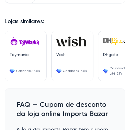
Lojas similares:
Toymania
Wish
DHgate
Cashback d
Cashback 3.5%
Cashback 6.5%
até 21%
FAQ — Cupom de desconto
da loja online Imports Bazar
A loja da Imports Bazar tem cupom