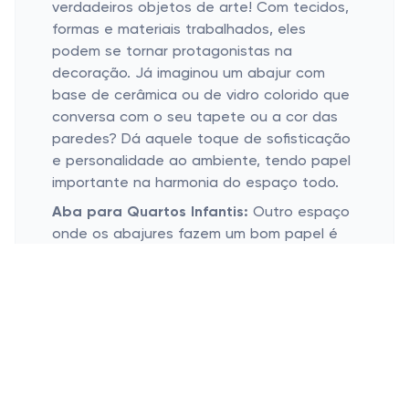
verdadeiros objetos de arte! Com tecidos,
formas e materiais trabalhados, eles
podem se tornar protagonistas na
decoração. Já imaginou um abajur com
base de cerâmica ou de vidro colorido que
conversa com o seu tapete ou a cor das
paredes? Dá aquele toque de sofisticação
e personalidade ao ambiente, tendo papel
importante na harmonia do espaço todo.
Aba para Quartos Infantis:
Outro espaço
onde os abajures fazem um bom papel é
no quarto da criançada. Um abajur simples,
mas com um design divertido e luz branda,
pode criar um ambiente lúdico e acolhedor,
perfeito pra hora da historinha antes de
dormir. Modelos com luz noturna embutida
são um plus, ajudando a combater o medo
do escuro sem iluminar demais o quarto.