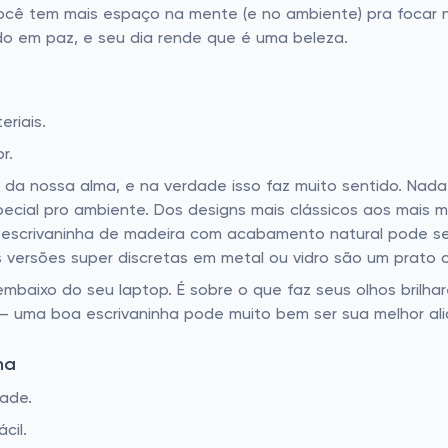
ocê tem mais espaço na mente (e no ambiente) pra focar 
udo em paz, e seu dia rende que é uma beleza.
riais.
r.
 da nossa alma, e na verdade isso faz muito sentido. Na
cial pro ambiente. Dos designs mais clássicos aos mais 
ma escrivaninha de madeira com acabamento natural pode ser
as versões super discretas em metal ou vidro são um prato c
embaixo do seu laptop. É sobre o que faz seus olhos brilh
 – uma boa escrivaninha pode muito bem ser sua melhor ali
na
dade.
cil.