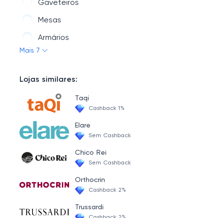
Gaveteiros
Mesas
Armários
Mais 7
Balcões Escritório
Nichos
Lojas similares:
Taqi
Cashback 1%
Elare
Sem Cashback
Chico Rei
Sem Cashback
Orthocrin
Cashback 2%
Trussardi
Cashback 2%