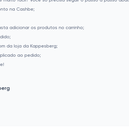
uito fácil? Você só precisa seguir o passo a passo abaix
onto na Cashbe;
sta adicionar os produtos no carrinho;
dido;
om da loja da Kappesberg;
aplicado ao pedido;
e!
berg