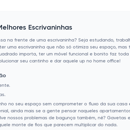
elhores Escrivaninhas
sa na frente de uma escrivaninha? Seja estudando, traba
a ter uma escrivaninha que não só otimiza seu espaço, mas
adrado importa, ter um móvel funcional e bonito faz toda 
olucionar seu cantinho e dar aquele up no home office!
ção
ente.
as.
itinho no seu espaço sem comprometer o fluxo da sua casa
nial, ainda mais se a gente pensar naqueles apartamentos
ve nossos problemas de bagunça também, né? Gavetas e 
ele monte de fios que parecem multiplicar do nada.