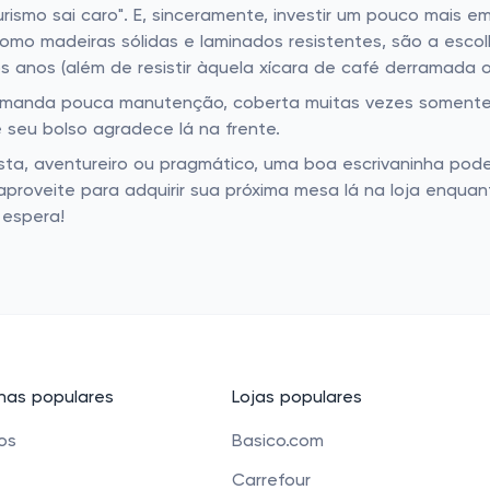
ismo sai caro". E, sinceramente, investir um pouco mais e
como madeiras sólidas e laminados resistentes, são a esco
os anos (além de resistir àquela xícara de café derramada
emanda pouca manutenção, coberta muitas vezes somente p
e seu bolso agradece lá na frente.
tista, aventureiro ou pragmático, uma boa escrivaninha p
proveite para adquirir sua próxima mesa lá na loja enqua
 espera!
as populares
Lojas populares
cos
Basico.com
Carrefour