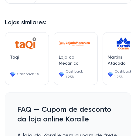
Lojas similares:
Taqi
Loja do
Martins
Mecanico
Atacado
Cashback
Cashback
Cashback 1%
1.25%
1.25%
FAQ — Cupom de desconto
da loja online Koralle
A loja da Koralle tem cupom de frete