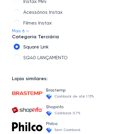
Instax Mini
Acessórios Instax
Filmes Instax
Mais 6
PAL - Mini Câmera Digital INSTAX
Categoria Terciária
Square Link
SQ40 LANÇAMENTO
Lojas similares:
Brastemp
Cashback de até 1.13%
Shopinfo
Cashback 0.7%
Philco
Sem Cashback