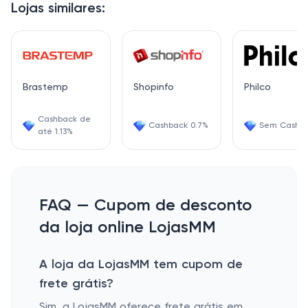
Lojas similares:
Brastemp
Shopinfo
Philco
Cashback de
Cashback 0.7%
Sem Cashb
até 1.13%
FAQ — Cupom de desconto
da loja online LojasMM
A loja da LojasMM tem cupom de
frete grátis?
Sim, a LojasMM oferece frete grátis em