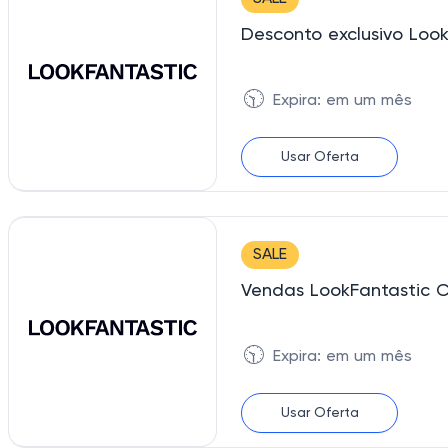
Desconto exclusivo Loo
🕥
Expira: em um mês
Usar Oferta
SALE
Vendas LookFantastic 
🕥
Expira: em um mês
Usar Oferta