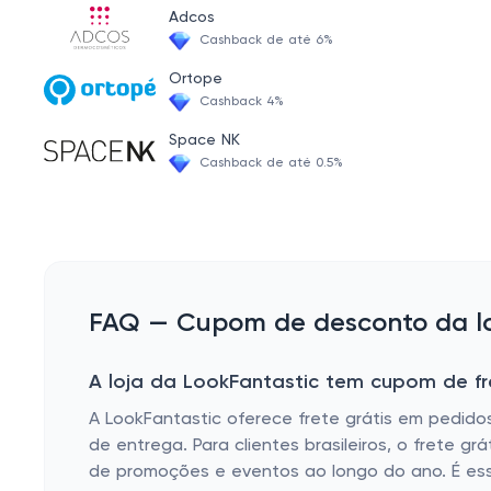
Adcos
PIXI Retinol
Cashback de até 6%
Condicionadores para cabelos ruivos
Ortope
Cashback 4%
PIXI Glow
Space NK
Condicionadores para cabelos castanhos
Cashback de até 0.5%
Champôs para cabelos ruivos
PIXI Cleansers
Champôs para cabelos loiros
PIXI Tonic
FAQ — Cupom de desconto da loj
PIXI Clarity
A loja da LookFantastic tem cupom de fr
A LookFantastic oferece frete grátis em pedido
de entrega. Para clientes brasileiros, o frete 
de promoções e eventos ao longo do ano. É essenc