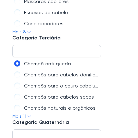
Máscaras capilares
Escovas de cabelo
Condicionadores
Mais 8
Séruns para cabelo
Categoria Terciária
Produtos para couro cabeludo
Óleos para cabelo
Champô anti queda
Champôs para cabelos danificados
Champôs para o couro cabeludo sensivel
Champôs para cabelos secos
Champôs naturais e orgânicos
Mais 11
Champô anti frizz
Categoria Quaternária
Champôs sem sulfatos