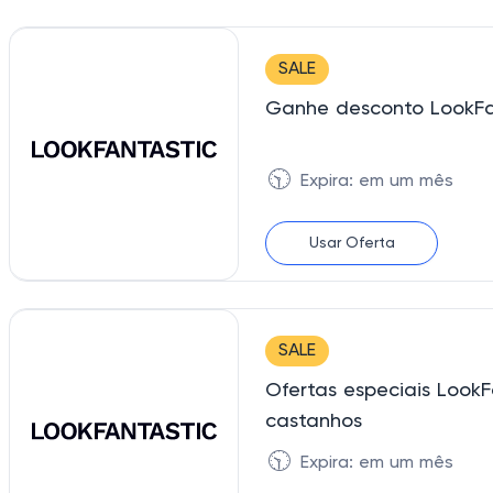
SALE
Ganhe desconto LookFa
🕥
Expira: em um mês
Usar Oferta
SALE
Ofertas especiais Look
castanhos
🕥
Expira: em um mês