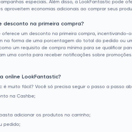
mpanhas especiais. Além disso, a LookFantastic pode ofe
es aproveitem economias adicionais ao comprar seus produ
de desconto na primeira compra?
te oferece um desconto na primeira compra, incentivando-
vem na forma de uma porcentagem do total do pedido ou um 
como um requisito de compra mínima para se qualificar par
riam uma conta para receber notificações sobre promoções 
 online LookFantastic?
é muito fácil? Você só precisa seguir o passo a passo aba
onto na Cashbe;
basta adicionar os produtos no carrinho;
u pedido;