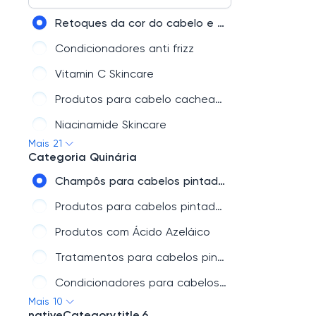
Champôs anti caspa
Retoques da cor do cabelo e das raízes
Champôs de limpeza profunda
Condicionadores anti frizz
Champôs para cabelos finos
Vitamin C Skincare
Champôs para cabelos oleosos
Produtos para cabelo cacheado
Niacinamide Skincare
Mais 21
Produtos anti queda de cabelo
Categoria Quinária
Produtos com Ácido Salicílico
Champôs para cabelos pintados
Condicionador para cabelos cacheados
Produtos para cabelos pintados
Produtos com Niacinamida
Produtos com Ácido Azeláico
Champô seco
Tratamentos para cabelos pintados
Produtos para cabelos finos
Condicionadores para cabelos pintados
Mais 10
O ácido hialurónico funciona mesmo?
Condicionadores para cabelo afro