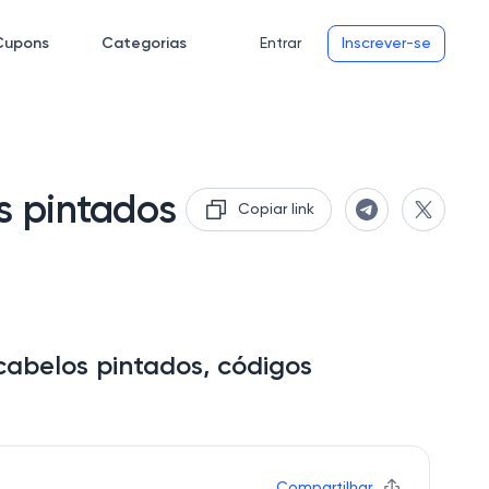
Cupons
Categorias
Entrar
Inscrever-se
s pintados
Copiar link
abelos pintados, códigos
Compartilhar