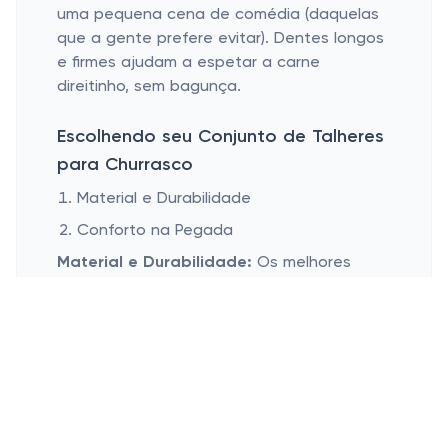
uma pequena cena de comédia (daquelas
que a gente prefere evitar). Dentes longos
e firmes ajudam a espetar a carne
direitinho, sem bagunça.
Escolhendo seu Conjunto de Talheres
para Churrasco
Material e Durabilidade
Conforto na Pegada
Material e Durabilidade:
Os melhores
talheres são geralmente feitos de aço
inoxidável, garantindo resistência e longa
vida útil. Não só eles suportam o calor, mas
também têm um visual bacana que
complementa qualquer mesa. E, claro,
ninguém quer um talher que enferruje após
alguns usos, não é mesmo?