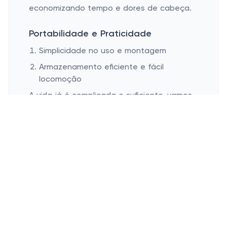
economizando tempo e dores de cabeça.
Portabilidade e Praticidade
Simplicidade no uso e montagem
Armazenamento eficiente e fácil
locomoção
A vida já é complicada o suficiente, vamos
simplificar quando podemos? Procure
carrinhos que ofereçam uma montagem
fácil, mesmo para aqueles que, como eu,
têm duas mãos esquerdas. Produtos que
vêm com um manual prático são sempre
bem-vindos, sabia? Tudo que precisamos é
de algo funcional sem precisar da ajuda de
engenharia!
E após o retorno da aventura, o carrinho
deve ser fácil de guardar sem ocupar