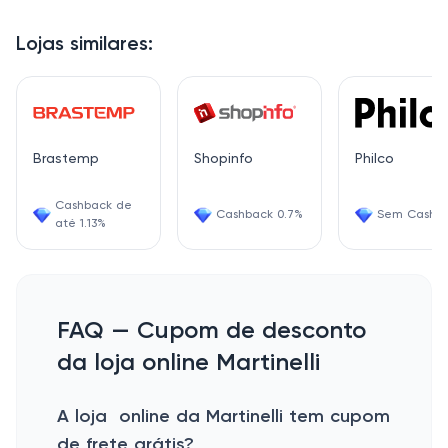
Lojas similares:
Brastemp
Shopinfo
Philco
Cashback de
Cashback 0.7%
Sem Cashb
até 1.13%
FAQ — Cupom de desconto
da loja online Martinelli
A loja online da Martinelli tem cupom
de frete grátis?