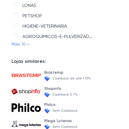
OUTRAS-CATEGORIAS
LONAS
CASA-E-DECORACAO
PETSHOP
PAPELARIA
HIGIENE-VETERINARIA
INDUSTRIA-E-COMERCIO
AGROQUIMICOS-E-PULVERIZADORES
Mais 10
INFORMATICA
AGRICULTURA
CAMERAS-E-DRONES
MEDICAMENTO-VETERINARIO
Lojas similares:
AUTOMOTIVO
ARAMES-E-TELAS
Brastemp
INSTRUMENTOS-MUSICAIS
CORDAS
Cashback de até 1.13%
ESPORTE-E-LAZER
ARTIGOS-PECUARIOS
Shopinfo
Cashback 0.7%
MOVEIS
Philco
AUDIO
Sem Cashback
CONSTRUCAO-E-SEGURANCA
Mega Loterias
Sem Cashback
ELETROPORTATEIS