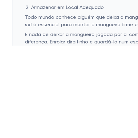
Armazenar em Local Adequado
Todo mundo conhece alguém que deixa a mangueir
sol
é essencial para manter a mangueira firme e f
E nada de deixar a mangueira jogada por aí co
diferença. Enrolar direitinho e guardá-la num e
esteja sempre pronta para o trabalho.
Aquele jardim verdejante, flores brotando por
prazeroso, do começo ao fim. E por que não apr
pra você! Faça seu jardim brilhar e ainda econo
Esconder
Cashbe
Campanh
Política de Privacidade
Eletrôni