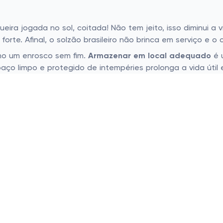
a jogada no sol, coitada! Não tem jeito, isso diminui a vi
orte. Afinal, o solzão brasileiro não brinca em serviço e 
mo um enrosco sem fim.
Armazenar em local adequado
é 
spaço limpo e protegido de intempéries prolonga a vida úti
 toda parte – é ou não é um sonho? Com as
mangueiras e e
oveitar um desconto esperto para garantir suas opções fa
mize uma grana. Vale a pena, hein?
as populares
Lojas populares
cos
Basico.com