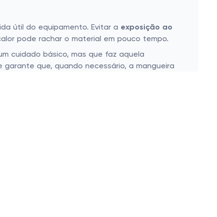
da útil do equipamento. Evitar a
exposição ao
o calor pode rachar o material em pouco tempo.
um cuidado básico, mas que faz aquela
l e garante que, quando necessário, a mangueira
sguichos
certos, cada rega é um evento
voritas? Corre lá e veja o que a gente separou
Siga-nos
Nossas campanhas
E-mail