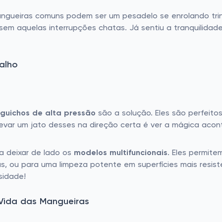
angueiras comuns podem ser um pesadelo se enrolando trin
 sem aquelas interrupções chatas. Já sentiu a tranquilidad
balho
guichos de alta pressão
são a solução. Eles são perfeitos
Levar um jato desses na direção certa é ver a mágica aco
ra deixar de lado os
modelos multifuncionais
. Eles permite
s, ou para uma limpeza potente em superfícies mais resiste
sidade!
Vida das Mangueiras