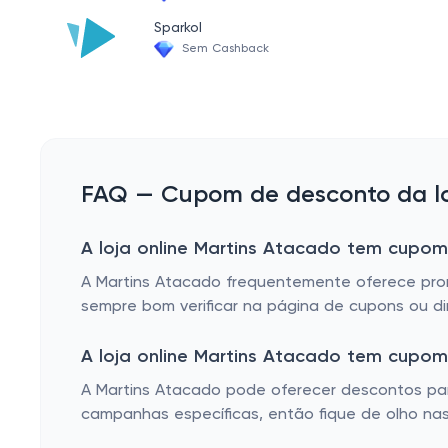
Sparkol
BEBIDAS-ALCOOLICAS
Sem Cashback
UTILIDADES-DOMESTICAS
FERRAMENTAS
CALCADOS
SUPERMERCADO
FAQ — Cupom de desconto da lo
TV-E-MONITORES
A loja online Martins Atacado tem cupom 
A Martins Atacado frequentemente oferece prom
sempre bom verificar na página de cupons ou di
A loja online Martins Atacado tem cupo
A Martins Atacado pode oferecer descontos par
campanhas específicas, então fique de olho na