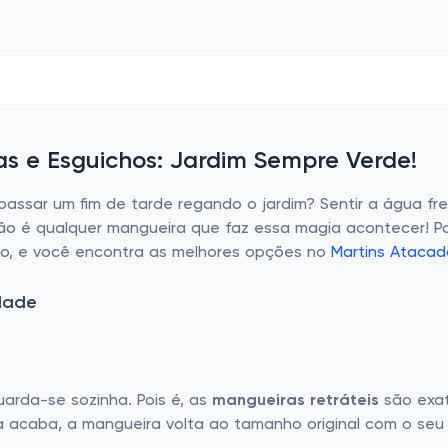
s e Esguichos: Jardim Sempre Verde!
 passar um fim de tarde regando o jardim? Sentir a água f
não é qualquer mangueira que faz essa magia acontecer! P
go, e você encontra as melhores opções no
Martins Atacad
dade
arda-se sozinha. Pois é, as
mangueiras retráteis
são exat
caba, a mangueira volta ao tamanho original com o seu pu