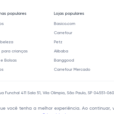
as populares
Lojas populares
cos
Basico.com
Carrefour
 beleza
Petz
 para crianças
Alibaba
e Bolsas
Banggood
os
Carrefour Mercado
 Funchal 411 Sala 51, Vila Olimpia, São Paulo, SP 04551-0
 que você tenha a melhor experiência. Ao continua