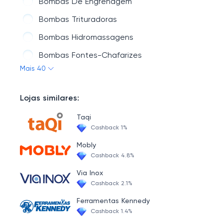
Bombas De Engrenagem
Bombas Trituradoras
Bombas Hidromassagens
Bombas Fontes-Chafarizes
Mais 40
Bomba Pressurizadora
Bombas Submersíveis
Lojas similares:
Bombas Náutica
Taqi
Bomba Palito
Cashback 1%
Bombas Residenciais
Mobly
Cashback 4.8%
Bombas Auto Escorvantes
Via Inox
Bomba PU
Cashback 2.1%
Bombas Centrífugas
Ferramentas Kennedy
Cashback 1.4%
Bombas Sanitárias