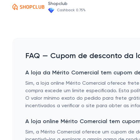
Shopclub
Bombas para Esgoto
Cashback 0.75%
Bomba De Recalque
Bombas Submersíveis Em Aço Inox
Bombas Dosadora
Bombas Draga
FAQ — Cupom de desconto da loj
Bombas Multi Estágios
A loja da Mérito Comercial tem cupom de 
Bombas Para Testes
Sim, a loja online Mérito Comercial oferece fret
Bombas Periféricas
compra excede um limite especificado. Esta polí
Bombas Ejetoras Para Poços
O valor mínimo exato do pedido para frete grát
incentivados a verificar o site para obter as in
Bombas de Esgoto
Bombas Submersíveis De Mangote
A loja online Mérito Comercial tem cupo
Bombas Sapo
Sim, a Mérito Comercial oferece um cupom de de
incentivá-los a explorar a ampla gama de produt