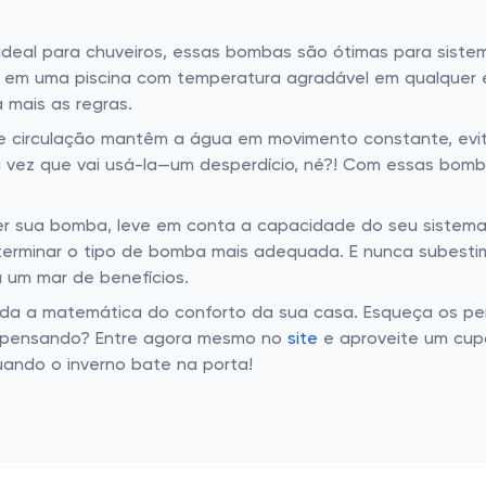
deal para chuveiros, essas bombas são ótimas para siste
r em uma piscina com temperatura agradável em qualquer é
mais as regras.
circulação mantêm a água em movimento constante, evit
vez que vai usá-la—um desperdício, né?! Com essas bombas
r sua bomba, leve em conta a capacidade do seu sistem
determinar o tipo de bomba mais adequada. E nunca subest
 um mar de benefícios.
a a matemática do conforto da sua casa. Esqueça os p
a pensando? Entre agora mesmo no
site
e aproveite um cupo
ando o inverno bate na porta!