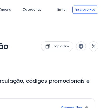
Cupons
Categorias
Entrar
Inscrever-se
ão
Copiar link
culação, códigos promocionais e
Compartilhar