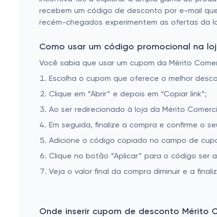
Bombas Injetoras
recebem um código de desconto por e-mail que 
Bombas Jockey
recém-chegados experimentem as ofertas da lo
Bombas de Incêndio
Como usar um código promocional na loja
Acessórios Para Bomba
Você sabia que usar um cupom da Mérito Comerci
Bomba Para Irrigação
Escolha o cupom que oferece o melhor desc
Bombas Submersas
Clique em “Abrir” e depois em “Copiar link”;
Bombas De Refrigeração
Ao ser redirecionado à loja da Mérito Comerci
Em seguida, finalize a compra e confirme o se
Bomba Caneta
Adicione o código copiado no campo de cupo
Bomba Solar
Clique no botão “Aplicar” para o código ser 
Bomba de Alta Pressao
Veja o valor final da compra diminuir e a finaliz
Bombas Auto Aspirante
Bomba de Água Elétrica
Onde inserir cupom de desconto Mérito 
Bombas Mono Estágio