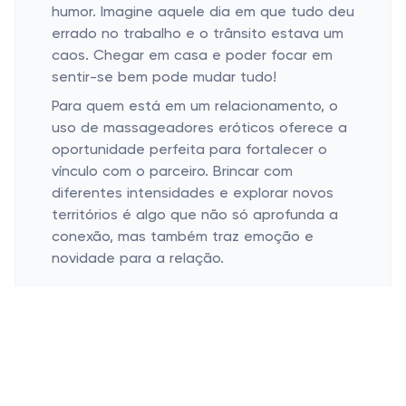
humor. Imagine aquele dia em que tudo deu
errado no trabalho e o trânsito estava um
caos. Chegar em casa e poder focar em
sentir-se bem pode mudar tudo!
Para quem está em um relacionamento, o
uso de massageadores eróticos oferece a
oportunidade perfeita para fortalecer o
vínculo com o parceiro. Brincar com
diferentes intensidades e explorar novos
territórios é algo que não só aprofunda a
conexão, mas também traz emoção e
novidade para a relação.
Escolhendo o Massageador Ideal
Considere o tamanho e formato
Opções de velocidade e vibração
Na hora de escolher, pense no tamanho e