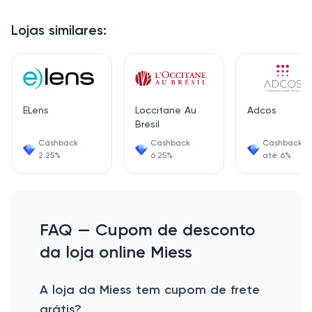
Lojas similares:
ELens
Loccitane Au
Adcos
Bresil
Cashback
Cashback
Cashback d
2.25%
6.25%
até 6%
FAQ — Cupom de desconto
da loja online Miess
A loja da Miess tem cupom de frete
grátis?