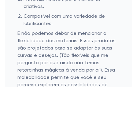
criativas.
Compatível com uma variedade de
lubrificantes.
E não podemos deixar de mencionar a
flexibilidade dos materiais. Esses produtos
são projetados para se adaptar às suas
curvas e desejos. (Tão flexíveis que me
pergunto por que ainda não temos
retorcinhas mágicas à venda por aí!). Essa
maleabilidade permite que você e seu
parceiro explorem as possibilidades de
maneiras que talvez nunca tenham
imaginado antes.
E quanto aos lubrificantes, não se
preocupe – esses pênis são totalmente
compatíveis com muitos tipos, dando a
você liberdade para escolher o que achar