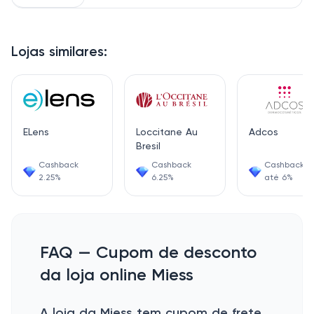
Lojas similares:
ELens
Loccitane Au
Adcos
Bresil
Cashback
Cashback
Cashback d
2.25%
6.25%
até 6%
FAQ — Cupom de desconto
da loja online Miess
A loja da Miess tem cupom de frete