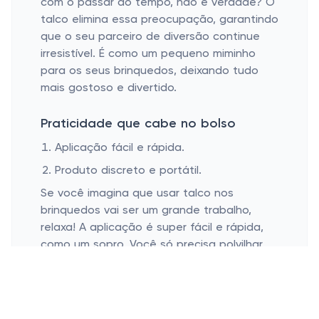
com o passar do tempo, não é verdade? O
talco elimina essa preocupação, garantindo
que o seu parceiro de diversão continue
irresistível. É como um pequeno miminho
para os seus brinquedos, deixando tudo
mais gostoso e divertido.
Praticidade que cabe no bolso
Aplicação fácil e rápida.
Produto discreto e portátil.
Se você imagina que usar talco nos
brinquedos vai ser um grande trabalho,
relaxa! A aplicação é super fácil e rápida,
como um sopro. Você só precisa polvilhar
um pouquinho do produto e distribuir com
as mãos (dica amiga: faça isso antes de
guardar os brinquedos, e eles estarão
sempre prontos para a ação). Em menos de