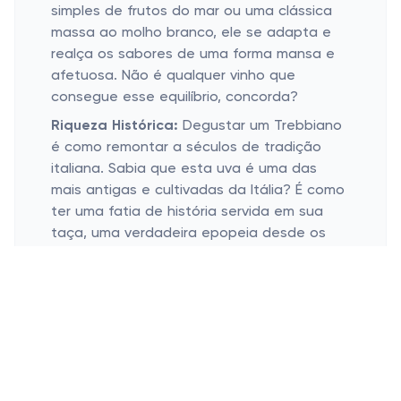
simples de frutos do mar ou uma clássica
massa ao molho branco, ele se adapta e
realça os sabores de uma forma mansa e
afetuosa. Não é qualquer vinho que
consegue esse equilíbrio, concorda?
Riqueza Histórica:
Degustar um Trebbiano
é como remontar a séculos de tradição
italiana. Sabia que esta uva é uma das
mais antigas e cultivadas da Itália? É como
ter uma fatia de história servida em sua
taça, uma verdadeira epopeia desde os
tempos romanos até hoje. (Não é à toa
que é tão amado, hein?)
Ocasiões Ideais para o Trebbiano
Toscano
Almoços Aconchegantes