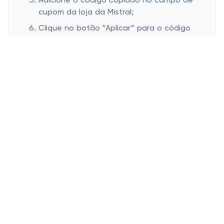
Adicione o código copiado no campo de
cupom da loja da Mistral;
Clique no botão “Aplicar” para o código
ser aplicado ao pedido;
Veja o valor final da compra diminuir e a
finalize!
Onde inserir cupom de desconto
Mistral
Esconder