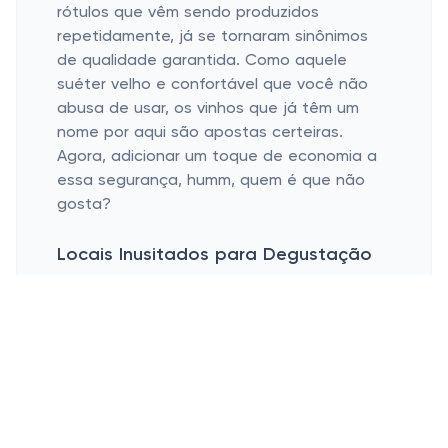
rótulos que vêm sendo produzidos
repetidamente, já se tornaram sinônimos
de qualidade garantida. Como aquele
suéter velho e confortável que você não
abusa de usar, os vinhos que já têm um
nome por aqui são apostas certeiras.
Agora, adicionar um toque de economia a
essa segurança, humm, quem é que não
gosta?
Locais Inusitados para Degustação
Barzinhos e vinícolas urbanas
Eventos de degustação que
surpreendem
No meio da correria urbana, quem diria que
você poderia encontrar barzinhos e até
vinícolas urbanas que oferecem uma