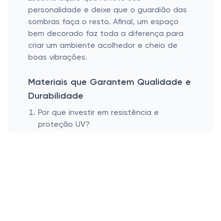
personalidade e deixe que o guardião das
sombras faça o resto. Afinal, um espaço
bem decorado faz toda a diferença para
criar um ambiente acolhedor e cheio de
boas vibrações.
Materiais que Garantem Qualidade e
Durabilidade
Por que investir em resistência e
proteção UV?
Materiais que facilitam o transporte e
armazenamento
É tentador pegar logo o primeiro guarda-
sol que aparece pela frente, mas investir
em resistência e proteção UV é, sem
dúvidas, um verdadeiro negócio. Além de
serem extremamente funcionais ao barrar a