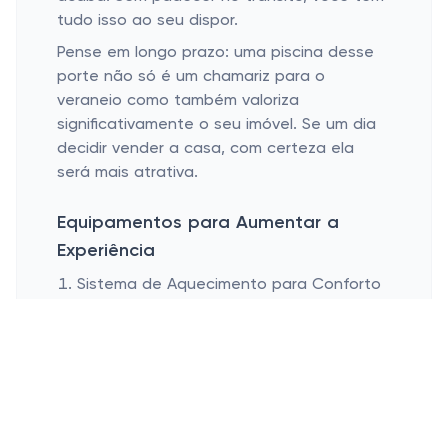
tudo isso ao seu dispor.
Pense em longo prazo: uma piscina desse
porte não só é um chamariz para o
veraneio como também valoriza
significativamente o seu imóvel. Se um dia
decidir vender a casa, com certeza ela
será mais atrativa.
Equipamentos para Aumentar a
Experiência
Sistema de Aquecimento para Conforto
Estendido
Luzes LED para Efeitos Noturnos
Vestiário Próprio para Convidados
Quer aproveitar ao máximo seu "lago" de
10000 litros mesmo quando as