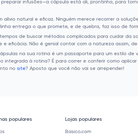
preparar infusões—a cápsula está ali, prontinha, para tor
 um alívio natural e eficaz. Ninguém merece recorrer a so
linha entrega o que promete, e de quebra, faz isso de fo
 tempos de buscar métodos complicados para cuidar da sa
e e eficácia. Não é genial contar com a natureza assim, 
cápsulas na sua rotina é um passaporte para um estilo de 
o integrada à rotina? É para correr e conferir como aplicar
onto no
site
? Aposto que você não vai se arrepender!
as populares
Lojas populares
cos
Basico.com