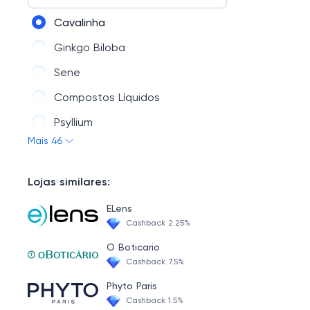
Vitaminas e Minerais
Cavalinha
Emagrecedores
Ginkgo Biloba
Saúde
Sene
Saldão
Compostos Líquidos
Suplementos Esportivos
Psyllium
Mais 46
Fosfatidilserina
Centella Asiática
Lojas similares:
Própolis
ELens
Pinus Pinaster
Cashback 2.25%
Espinheira Santa
O Boticario
Cashback 7.5%
Silimarina ( Cardo Mariano)
Phyto Paris
Cúrcuma
Cashback 1.5%