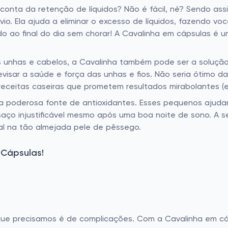
nta da retenção de líquidos? Não é fácil, né? Sendo assi
io. Ela ajuda a eliminar o excesso de líquidos, fazendo você
o ao final do dia sem chorar! A Cavalinha em cápsulas é u
s unhas e cabelos, a Cavalinha também pode ser a solução.
evisar a saúde e força das unhas e fios. Não seria ótimo 
s receitas caseiras que prometem resultados mirabolantes (
poderosa fonte de antioxidantes. Esses pequenos ajudante
saço injustificável mesmo após uma boa noite de sono. A 
cial na tão almejada pele de pêssego.
 Cápsulas!
a que precisamos é de complicações. Com a Cavalinha em cá