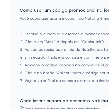
Ora-Pro-Nobis
Cranberry
Como usar um código promocional na loj
Amora
Você sabia que usar um cupom da Natulha é muit
Ginseng
Escolha o cupom que oferece o melhor desc
Sucupira
Clique em “Abrir” e depois em “Copiar link”;
MSM Enxofre Orgânico
Ao ser redirecionado à loja da Natulha basta 
Natulha | Vitaminas e Suplementos Naturais online
Em seguida, finalize a compra e confirme o pe
Castanha da Índia
Adicione o código copiado no campo de cupo
Moringa Oleifera
Clique no botão “Aplicar” para o código ser 
PEA (Palmitoiletanolamida)
Veja o valor final da compra diminuir e a finaliz
Carvão Vegetal
Maca Peruana
Onde inserir cupom de desconto Natulha
Triptofano