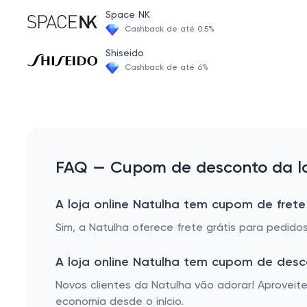
Semente de Uva
Space NK
Cashback de até 0.5%
Feno Grego
Shiseido
Canela de Velho
Cashback de até 6%
Licopeno
Valeriana
Cascara Sagrada
Fitoterápicos capsulas
FAQ — Cupom de desconto da lo
Tribulus Terrestris
A loja online Natulha tem cupom de frete
Berinjela
Sim, a Natulha oferece frete grátis para pedido
Luteína
Unha de Gato
A loja online Natulha tem cupom de des
Chás em Cápsulas
Novos clientes da Natulha vão adorar! Aprovei
economia desde o início.