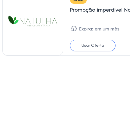
Promoção imperdível Na
🕥
Expira: em um mês
Usar Oferta