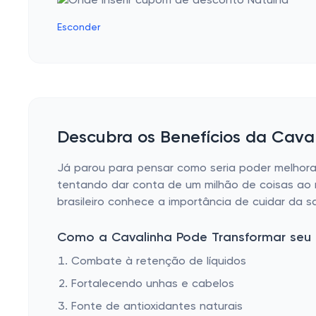
Dente de Leão
Esconder
Resveratrol
Quercetina
Chlorella / Clorella
Quebra Pedra
Descubra os Benefícios da Caval
Isoflavonas
Alcaçuz
Já parou para pensar como seria poder melhora
tentando dar conta de um milhão de coisas ao 
Kawa Kawa
brasileiro conhece a importância de cuidar da 
Spirulina
Como a Cavalinha Pode Transformar seu 
Combate à retenção de líquidos
Fortalecendo unhas e cabelos
Fonte de antioxidantes naturais