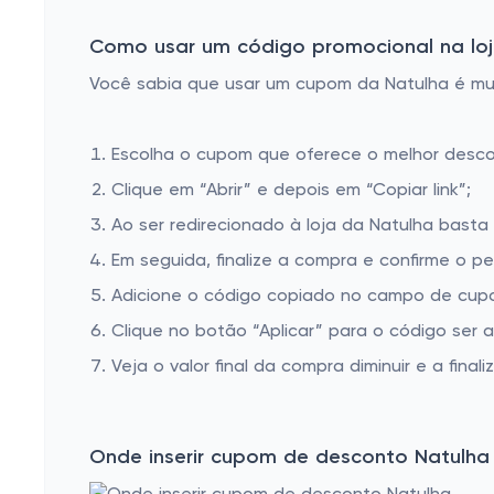
Cranberry
Amora
Como usar um código promocional na loj
Ginseng
Você sabia que usar um cupom da Natulha é muit
Sucupira
Escolha o cupom que oferece o melhor desc
Cavalinha
Clique em “Abrir” e depois em “Copiar link”;
MSM Enxofre Orgânico
Ao ser redirecionado à loja da Natulha basta 
Natulha | Vitaminas e Suplementos Naturais online
Em seguida, finalize a compra e confirme o pe
Castanha da Índia
Adicione o código copiado no campo de cupo
Moringa Oleifera
Clique no botão “Aplicar” para o código ser 
PEA (Palmitoiletanolamida)
Veja o valor final da compra diminuir e a finaliz
Carvão Vegetal
Maca Peruana
Onde inserir cupom de desconto Natulha
Triptofano