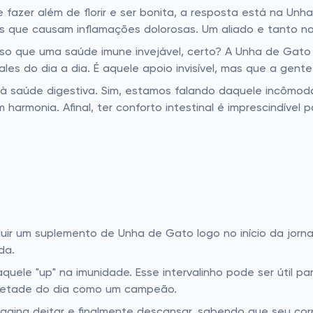
fazer além de florir e ser bonita, a resposta está na Unha
 que causam inflamações dolorosas. Um aliado e tanto na
so que uma saúde imune invejável, certo? A Unha de Gato 
les do dia a dia. É aquele apoio invisível, mas que a gen
à saúde digestiva. Sim, estamos falando daquele incômod
harmonia. Afinal, ter conforto intestinal é imprescindível 
ncluir um suplemento de Unha de Gato logo no início da j
da.
ele "up" na imunidade. Esse intervalinho pode ser útil pa
metade do dia como um campeão.
. Imagina deitar e finalmente descansar, sabendo que seu 