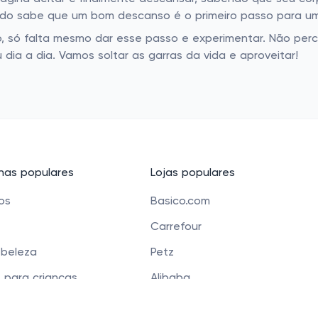
ndo sabe que um bom descanso é o primeiro passo para uma
, só falta mesmo dar esse passo e experimentar. Não perc
ia a dia. Vamos soltar as garras da vida e aproveitar!
as populares
Lojas populares
cos
Basico.com
Carrefour
 beleza
Petz
 para crianças
Alibaba
e Bolsas
Banggood