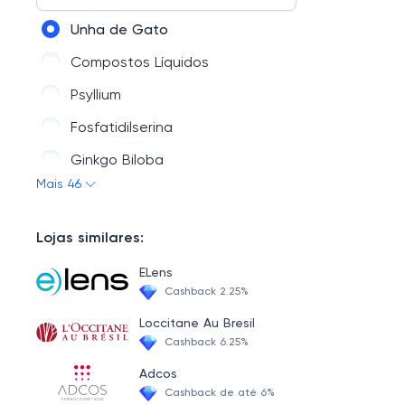
Vitaminas e Minerais
Unha de Gato
Emagrecedores
Compostos Líquidos
Saúde
Psyllium
Saldão
Fosfatidilserina
Suplementos Esportivos
Ginkgo Biloba
Mais 46
Sene
Centella Asiática
Lojas similares:
Própolis
ELens
Pinus Pinaster
Cashback 2.25%
Espinheira Santa
Loccitane Au Bresil
Cashback 6.25%
Silimarina ( Cardo Mariano)
Adcos
Cúrcuma
Cashback de até 6%