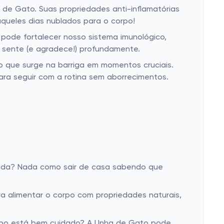
 de Gato. Suas propriedades anti-inflamatórias
queles dias nublados para o corpo!
pode fortalecer nosso sistema imunológico,
te sente (e agradece!) profundamente.
o que surge na barriga em momentos cruciais.
para seguir com a rotina sem aborrecimentos.
ornada? Nada como sair de casa sabendo que
ra alimentar o corpo com propriedades naturais,
corpo está bem cuidado? A Unha de Gato pode