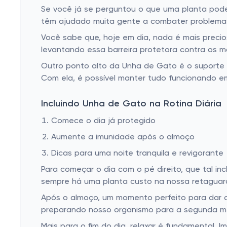
Se você já se perguntou o que uma planta pode 
têm ajudado muita gente a combater problemas
Você sabe que, hoje em dia, nada é mais precio
levantando essa barreira protetora contra os ma
Outro ponto alto da Unha de Gato é o suporte 
Com ela, é possível manter tudo funcionando em 
Incluindo Unha de Gato na Rotina Diária
Comece o dia já protegido
Aumente a imunidade após o almoço
Dicas para uma noite tranquila e revigorante
Para começar o dia com o pé direito, que tal i
sempre há uma planta custo na nossa retaguar
Após o almoço, um momento perfeito para dar aqu
preparando nosso organismo para a segunda 
Mais para o fim do dia, relaxar é fundamental