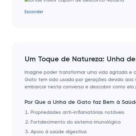
Dente de Leão
Esconder
Resveratrol
Quercetina
Chlorella / Clorella
Quebra Pedra
Um Toque de Natureza: Unha de
Isoflavonas
Alcaçuz
Imagine poder transformar uma vida agitada e 
Gato tem sido usada por gerações devido aos s
Kawa Kawa
embarcar nesta conversa e descobrir como ela p
Spirulina
Por Que a Unha de Gato faz Bem à Saúd
Propriedades anti-inflamatórias notáveis
Fortalecimento do sistema imunológico
Apoio à saúde digestiva