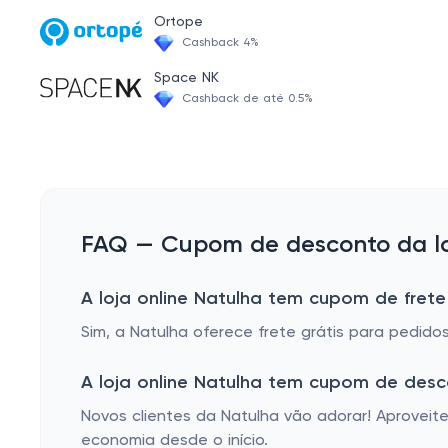
Semente de Uva
Ortope
Cashback 4%
Feno Grego
Space NK
Canela de Velho
Cashback de até 0.5%
Licopeno
Valeriana
Cascara Sagrada
Fitoterápicos capsulas
FAQ — Cupom de desconto da lo
Tribulus Terrestris
A loja online Natulha tem cupom de frete
Berinjela
Sim, a Natulha oferece frete grátis para pedido
Luteína
Chás em Cápsulas
A loja online Natulha tem cupom de des
Ora-Pro-Nobis
Novos clientes da Natulha vão adorar! Aprovei
economia desde o início.