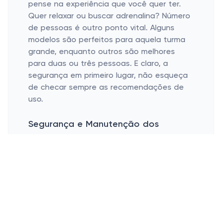
pense na experiência que você quer ter.
Quer relaxar ou buscar adrenalina? Número
de pessoas é outro ponto vital. Alguns
modelos são perfeitos para aquela turma
grande, enquanto outros são melhores
para duas ou três pessoas. E claro, a
segurança em primeiro lugar, não esqueça
de checar sempre as recomendações de
uso.
Segurança e Manutenção dos
Rebocáveis
Principais cuidados na hora de usar
Manutenção para durabilidade
A segurança na água é sempre uma
prioridade. Uso de coletes salva-vidas é
indispensável, mesmo que você seja um